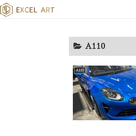
A110
A110