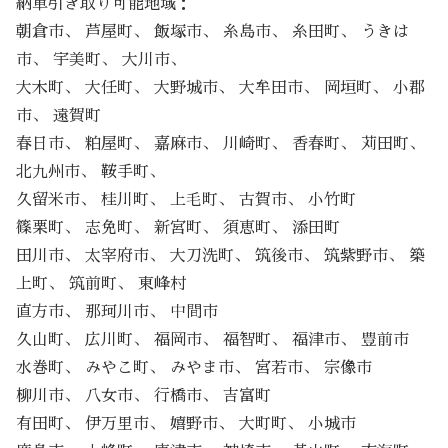
納車引き取り可能地域：
朝倉市、 芦屋町、 飯塚市、 糸島市、 糸田町、 うきは
市、 宇美町、 大川市、
大木町、 大任町、 大野城市、 大牟田市、 岡垣町、 小郡
市、 遠賀町
春日市、 粕屋町、 嘉麻市、 川崎町、 香春町、 苅田町、
北九州市、 鞍手町、
久留米市、 桂川町、 上毛町、 古賀市、 小竹町
篠栗町、 志免町、 新宮町、 須恵町、 添田町
田川市、 太宰府市、 大刀洗町、 筑後市、 筑紫野市、 築
上町、 筑前町、 東峰村
直方市、 那珂川市、 中間市
久山町、 広川町、 福岡市、 福智町、 福津市、 豊前市
水巻町、 みやこ町、 みやま市、 宮若市、 宗像市
柳川市、 八女市、 行橋市、 吉富町
有田町、 伊万里市、 嬉野市、 大町町、 小城市